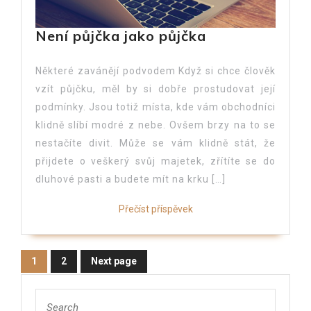
Není půjčka jako půjčka
Některé zavánějí podvodem Když si chce člověk
vzít půjčku, měl by si dobře prostudovat její
podmínky. Jsou totiž místa, kde vám obchodníci
klidně slíbí modré z nebe. Ovšem brzy na to se
nestačíte divit. Může se vám klidně stát, že
přijdete o veškerý svůj majetek, zřítíte se do
dluhové pasti a budete mít na krku […]
Přečíst příspěvek
1
2
Next page