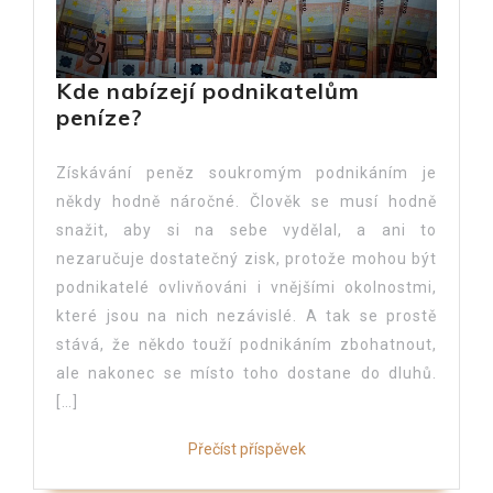
Kde nabízejí podnikatelům
peníze?
Získávání peněz soukromým podnikáním je
někdy hodně náročné. Člověk se musí hodně
snažit, aby si na sebe vydělal, a ani to
nezaručuje dostatečný zisk, protože mohou být
podnikatelé ovlivňováni i vnějšími okolnostmi,
které jsou na nich nezávislé. A tak se prostě
stává, že někdo touží podnikáním zbohatnout,
ale nakonec se místo toho dostane do dluhů.
[…]
Přečíst příspěvek