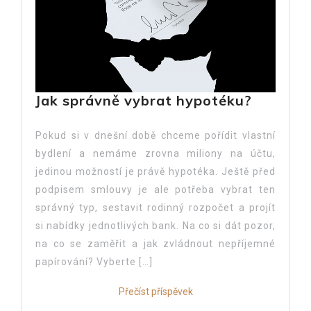
Jak správně vybrat hypotéku?
Pokud si v dnešní době chceme pořídit vlastní
bydlení a nemáme zrovna miliony na účtu,
jedinou možností je právě hypotéka. Ještě před
podpisem smlouvy je ale potřeba vybrat ten
správný typ, sestavit rodinný rozpočet a projít
si nabídky jednotlivých bank. Na co si dát pozor,
na co se zaměřit a jak zvládnout nepříjemné
papírování? Vyberte […]
Přečíst příspěvek