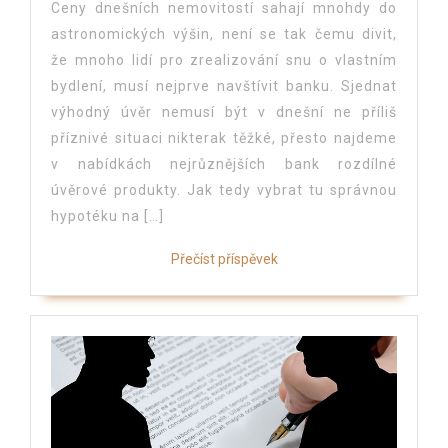
Ceny dnešních nemovitostí sahají mnohdy do
astronomických výšin, není se tak čemu divit,
že mnoho lidí pro zrealizování snu o vlastním
bydlení, musí nejprve navštívit banku. Sjednat
výhodný úvěr nemusí být v dnešní ne příliš
příznivé situaci nikterak těžké, přesto najdeme
v nabídkách nejrůznějších bank rozdílné
úvěrové produkty. Jak tedy vybrat tu správnou
hypotéku na […]
Přečíst příspěvek