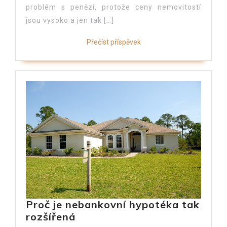
problém s penězi, protože ceny nemovitostí
jsou vysoko a jen tak […]
Přečíst příspěvek
Proč je nebankovní hypotéka tak
rozšířená