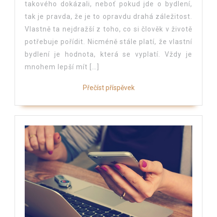
takového dokázali, neboť pokud jde o bydlení,
tak je pravda, že je to opravdu drahá záležitost.
Vlastně ta nejdražší z toho, co si člověk v životě
potřebuje pořídit. Nicméně stále platí, že vlastní
bydlení je hodnota, která se vyplatí. Vždy je
mnohem lepší mít […]
Přečíst příspěvek