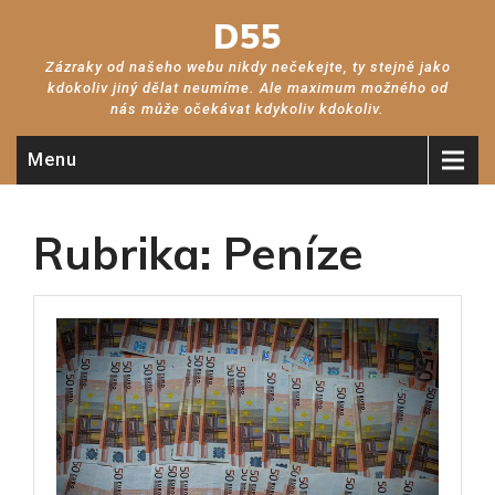
D55
Zázraky od našeho webu nikdy nečekejte, ty stejně jako
kdokoliv jiný dělat neumíme. Ale maximum možného od
nás může očekávat kdykoliv kdokoliv.
Menu
Rubrika:
Peníze