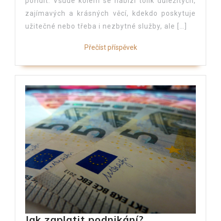
pořídit. Všude kolem se nabízí tolik důležitých,
zajímavých a krásných věcí, kdekdo poskytuje
užitečné nebo třeba i nezbytné služby, ale […]
Přečíst příspěvek
Jak zaplatit podnikání?