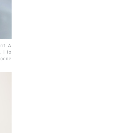
it. A
 I to
jčené