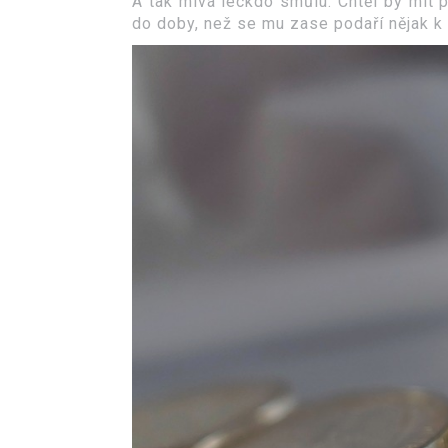
A tak mívá leckdo smůlu. Chtěl by mít p
do doby, než se mu zase podaří nějak k 