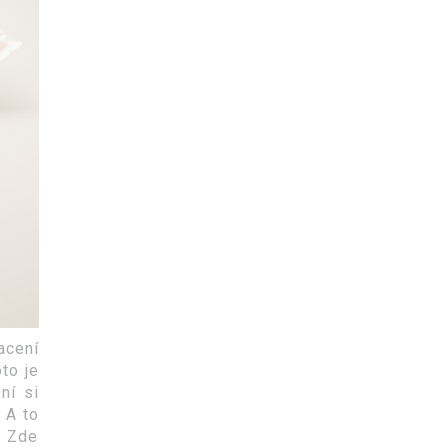
acení
to je
ní si
. A to
. Zde