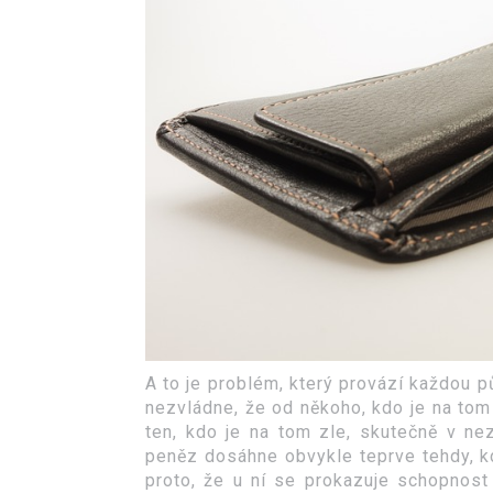
A to je problém, který provází každou p
nezvládne, že od někoho, kdo je na tom 
ten, kdo je na tom zle, skutečně v ne
peněz dosáhne obvykle teprve tehdy, 
proto, že u ní se prokazuje schopnost 