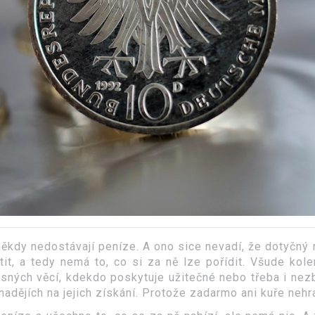
ěkdy nedostávají peníze. A ono sice nevadí, že dotyčný
atit, a tedy nemá to, co si za ně lze pořídit. Všude kol
rásných věcí, kdekdo poskytuje užitečné nebo třeba i nez
 nadějích na jejich získání. Protože zadarmo ani kuře nehr