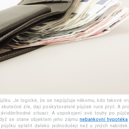
ůjčku. Je logické, že se nepůjčuje někomu, kdo takové vr
skutečně zle, dají poskytovatelé půjček ruce pryč. A pro
záviděníhodné situaci. A uspokojení své touhy po půjče
když se stane objektem jeho zájmu
nebankovní hypotéka
půjčku splatit daleko jednodušeji než u jiných nabídek