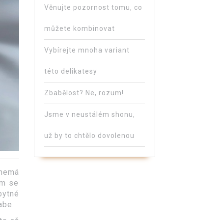
Věnujte pozornost tomu, co
můžete kombinovat
Vybírejte mnoha variant
této delikatesy
Zbabělost? Ne, rozum!
Jsme v neustálém shonu,
už by to chtělo dovolenou
 nemá
em se
bytné
abe.