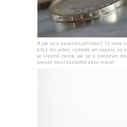
A jak se k penězům přichází? To víme vš
když ani jedno, výdělek ani úspory, na p
je vlastně cesta, jak se k penězům do
peníze musí následně zase vracet.