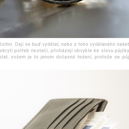
ichni. Dají se buď vydělat, nebo z toho vydělaného našetř
okrytí potřeb nestačí, přicházejí obvykle ke slovu půjčky.
stat, ovšem je to jenom dočasné řešení, protože se pů