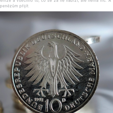
eníze a všechno to, co se za ně nabízí, ale nemá nic. A 
penězům přijít.