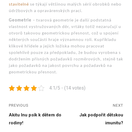
stavitelné
se týkají většinou malých sérií obrobků nebo
údržbových a opravárenských prací.
Geometrie
– tvarová geometrie je další podstatná
vlastnost vystružovaných děr, vrtáky totiž nezaručují u
otvorů takovou geometrickou přesnost, což u spojení
některých součástí hraje významnou roli. Kupříkladu
klikové hřídele a jejich ložiska mohou pracovat
spolehlivě pouze za předpokladu, že budou vyrobena s
dodržením přísných požadavků rozměrových, stejně tak
jako požadavků na jakost povrchu a požadavků na
geometrickou přesnost.
4.1/5 - (14 votes)
PREVIOUS
NEXT
Akitu Inu psík k dětem do
Jak podpořit dětskou
rodiny!
imunitu?