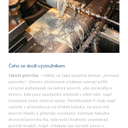
Čeho se docílí výstružníkem
Jakost povrchu
– někdy se také používá termín „drsnost
povrchu“. Otvory zhotovené vrtákem nemají příliš
výrazný požadavek na jemný povrch, jde zpravidla o
otvory, kde jsou součástky uložené s větší vůlí, např.
šroubové nebo nýtové spoje. Potřebujete-li však např.
umístit v převodovce na hřídeli ložiska, ta musí mít
povrch hladší a přesněji vyrobený. Existuje tabulka
drsností povrchu Ra, kde vyšší hodnoty znamenají
povrch hrubší. Např. vrtákem lze vyrobit otvor s