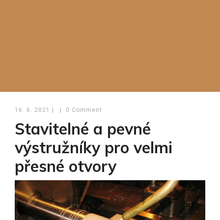
16. 6. 2021
|
|
0 Comment
Stavitelné a pevné
výstružníky pro velmi
přesné otvory