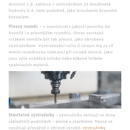
drsností 1,6, zatímco s výstružníkem již dosáhnete
hodnoty 0,4, tedy podobně, jako broušením brusným
kotoučem.
Přesný rozměr
– v souvislosti s jakostí povrchu lze
hovořit i o přesnějším rozměru. Otvor vyvrtaný
vrtákem nemůže být tak přesný, jako obrobený
výstružníkem. Vystružování ruční či strojní má za cíl
menší rozměrovou toleranci při výrobě otvorů, jako
jsou výše uváděná ložiska nebo klikové hřídele
spalovacích motorů.
Stavitelné výstružníky
– výstružníky existují ve dvou
základních podobách – pevné a stavitelné. Pevné se
využívají převážně v sériové výrobě,
výstružníky