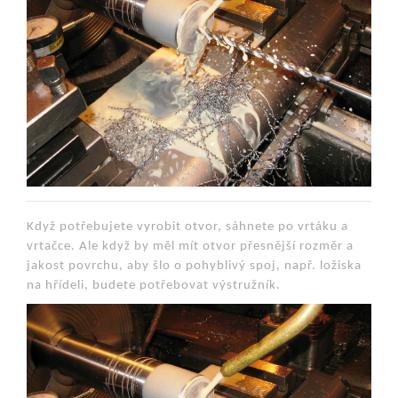
Když potřebujete vyrobit otvor, sáhnete po vrtáku a
vrtačce. Ale když by měl mít otvor přesnější rozměr a
jakost povrchu, aby šlo o pohyblivý spoj, např. ložiska
na hřídeli, budete potřebovat výstružník.