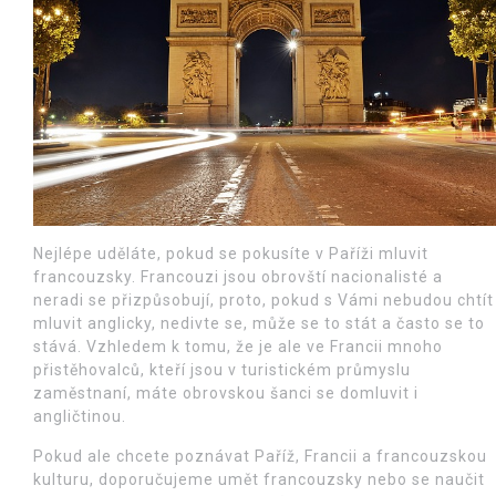
Nejlépe uděláte, pokud se pokusíte v Paříži mluvit
francouzsky. Francouzi jsou obrovští nacionalisté a
neradi se přizpůsobují, proto, pokud s Vámi nebudou chtít
mluvit anglicky, nedivte se, může se to stát a často se to
stává. Vzhledem k tomu, že je ale ve Francii mnoho
přistěhovalců, kteří jsou v turistickém průmyslu
zaměstnaní, máte obrovskou šanci se domluvit i
angličtinou.
Pokud ale chcete poznávat Paříž, Francii a francouzskou
kulturu, doporučujeme umět francouzsky nebo se naučit