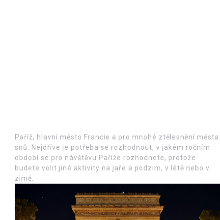
Paříž, hlavní město Francie a pro mnohé ztělesnění města
snů. Nejdříve je potřeba se rozhodnout, v jakém ročním
období se pro návštěvu Paříže rozhodnete, protože
budete volit jiné aktivity na jaře a podzim, v létě nebo v
zimě.