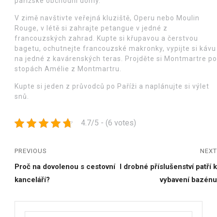
pařížské obchodní domy.
V zimě navštivte veřejná kluziště, Operu nebo Moulin
Rouge, v létě si zahrajte petangue v jedné z
francouzských zahrad. Kupte si křupavou a čerstvou
bagetu, ochutnejte francouzské makronky, vypijte si kávu
na jedné z kavárenských teras. Projděte si Montmartre po
stopách Amélie z Montmartru.
Kupte si jeden z průvodců po Paříži a naplánujte si výlet
snů.
4.7/5 - (6 votes)
PREVIOUS
NEXT
Proč na dovolenou s cestovní
I drobné příslušenství patří k
kanceláří?
vybavení bazénu