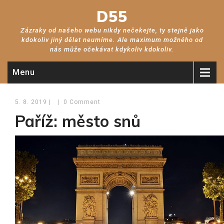
D55
Zázraky od našeho webu nikdy nečekejte, ty stejně jako
kdokoliv jiný dělat neumíme. Ale maximum možného od
nás může očekávat kdykoliv kdokoliv.
Menu
5. 8. 2019
|
|
0 Comment
Paříž: město snů