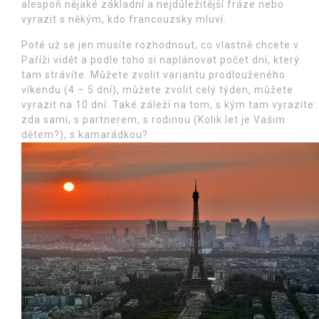
alespoň nějaké základní a nejdůležitější fráze nebo
vyrazit s někým, kdo francouzsky mluví.
Poté už se jen musíte rozhodnout, co vlastně chcete v
Paříži vidět a podle toho si naplánovat počet dní, který
tam strávíte. Můžete zvolit variantu prodlouženého
víkendu (4 – 5 dní), můžete zvolit celý týden, můžete
vyrazit na 10 dní. Také záleží na tom, s kým tam vyrazíte:
zda sami, s partnerem, s rodinou (Kolik let je Vašim
dětem?), s kamarádkou?