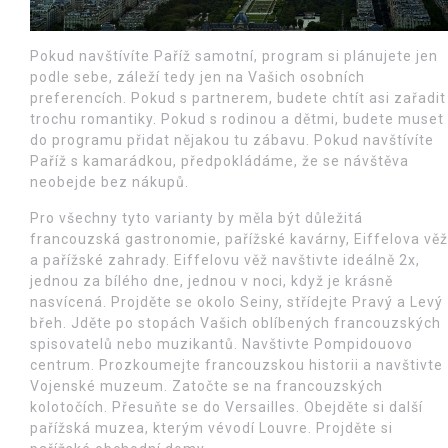
Pokud navštívíte Paříž samotní, program si plánujete jen
podle sebe, záleží tedy jen na Vašich osobních
preferencích. Pokud s partnerem, budete chtít asi zařadit
trochu romantiky. Pokud s rodinou a dětmi, budete muset
do programu přidat nějakou tu zábavu. Pokud navštívíte
Paříž s kamarádkou, předpokládáme, že se návštěva
neobejde bez nákupů.
Pro všechny tyto varianty by měla být důležitá
francouzská gastronomie, pařížské kavárny, Eiffelova věž
a pařížské zahrady. Eiffelovu věž navštivte ideálně 2x,
jednou za bílého dne, jednou v noci, když je krásně
nasvícená. Projděte se okolo Seiny, střídejte Pravý a Levý
břeh. Jděte po stopách Vašich oblíbených francouzských
spisovatelů nebo muzikantů. Navštivte Pompidouovo
centrum. Prozkoumejte francouzskou historii a navštivte
Vojenské muzeum. Zatočte se na francouzských
kolotočích. Přesuňte se do Versailles. Obejděte si další
pařížská muzea, kterým vévodí Louvre. Projděte si