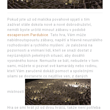
Pokud jste už od malička povahově spjatí s tím
zažívat stále dokola nové a nové dobrodružství,
neměli byste určitě minout zábavu v podobě
escaperoom Pardubice
. Tato hra, Vám může
nabídnoutspoustu zábavy, napětí a hlavně neustálého
rozhodování a rychlého myšlení. Je založená na
pozornosti a vnímaní lidí, kteří se snaží dostat z
nejrůznějších pekelných situací, aby dosáhli
vysněného konce. Nemusíte se bát, nebudete v tom
sami, můžete si pozvat své kamarády nebo rodinu,
kteří Vám zaručeně dokáží pomoct a společnými
silami se dostanete co nejdříve ven, z daných
místností.
Hra se smí hrát již od dvou hráčů, takže není potřeba