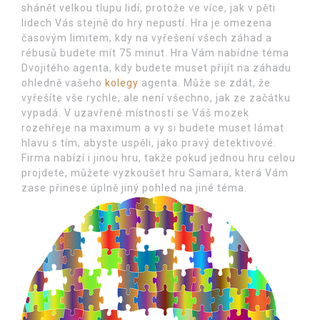
shánět velkou tlupu lidí, protože ve více, jak v pěti
lidech Vás stejně do hry nepustí. Hra je omezena
časovým limitem, kdy na vyřešení všech záhad a
rébusů budete mít 75 minut. Hra Vám nabídne téma
Dvojitého agenta, kdy budete muset přijít na záhadu
ohledně vašeho
kolegy
agenta. Může se zdát, že
vyřešíte vše rychle, ale není všechno, jak ze začátku
vypadá. V uzavřené místnosti se Váš mozek
rozehřeje na maximum a vy si budete muset lámat
hlavu s tím, abyste uspěli, jako pravý detektivové.
Firma nabízí i jinou hru, takže pokud jednou hru celou
projdete, můžete vyzkoušet hru Samara, která Vám
zase přinese úplně jiný pohled na jiné téma.