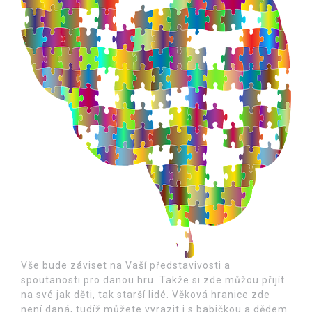
Vše bude záviset na Vaší představivosti a
spoutanosti pro danou hru. Takže si zde můžou přijít
na své jak děti, tak starší lidé. Věková hranice zde
není daná, tudíž můžete vyrazit i s babičkou a dědem