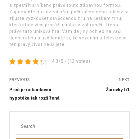
a zpestřit si víkend právě touto zábavnou formou.
Zapomeňte na sezení před počítačem nebo televizí a
zkuste vyzkoušet osvědčenou hru na českém trhu,
která stále více proráží u nás i v zahraničí. Třeba
právě tato úniková hra, Vám dá jiný pohled na vaší
denní rutinu a uvědomíte si, že sezením u televize si
ten pravý život neužijete.
4.3/5 - (13 votes)
PREVIOUS
NEXT
Proč je nebankovní
Žárovky h1
hypotéka tak rozšířená