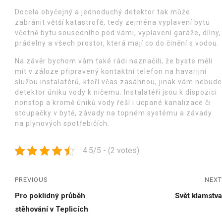
Docela obyčejný a jednoduchý detektor tak může
zabránit větší katastrofě, tedy zejména vyplavení bytu
včetně bytu sousedního pod vámi, vyplavení garáže, dílny,
prádelny a všech prostor, která mají co do činění s vodou.
Na závěr bychom vám také rádi naznačili, že byste měli
mít v záloze připravený kontaktní telefon na havarijní
službu instalatérů, kteří včas zasáhnou, jinak vám nebude
detektor úniku vody k ničemu. Instalatéři jsou k dispozici
nonstop a kromě úniků vody řeší i ucpané kanalizace či
stoupačky v bytě, závady na topném systému a závady
na plynových spotřebičích.
4.5/5 - (2 votes)
PREVIOUS
NEXT
Pro poklidný průběh
Svět klamstva
stěhování v Teplicích