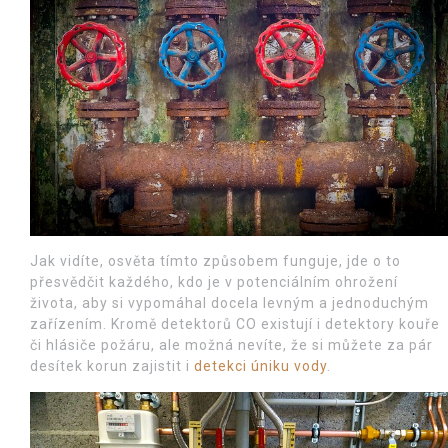
Jak vidíte, osvěta tímto způsobem funguje, jde o to
přesvědčit každého, kdo je v potenciálním ohrožení
života, aby si vypomáhal docela levným a jednoduchým
zařízením. Kromě detektorů CO existují i detektory kouře
či hlásiče požáru, ale možná nevíte, že si můžete za pár
desítek korun zajistit i
detekci úniku vody
.