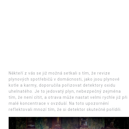
Někteří z vás se již možná setkali s tím, že revize
plynových spotřebičů v domácnosti, jako jsou plynové
kotle a karmy, doporučila pořizovat detektory oxidu
uhelnatého. Je to jedovatý plyn, nebezpečný zejména
tím, že není cítit, a otrava může nastat velmi rychle již při
malé koncentrace v ovzduší. Na toto upozornění
reflektovali mnozí tím, že si detektor skutečně pořídili.