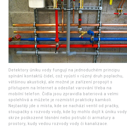
Detektory úniku vody fungují na jednoduchém principu
spínání kontaktů čidel, což vyústí v různý druh poplachu,
většinou akustický, ale možné je zařízení propojit s
přístupem na Internet a odesílat varování třeba na
mobilní telefon. Čidla jsou zpravidla bateriová a velmi
spolehlivá a můžete je rozmístit prakticky kamkoli.
Nejčastěji jde o místa, kde se nachází ventil od pračky,
stoupačky s rozvody vody, kde by mohlo dojít k úniku vody
skrze poškozené těsnění nebo potrubí či armatury a
prostory, kudy vedou rozvody vody či kanalizace.