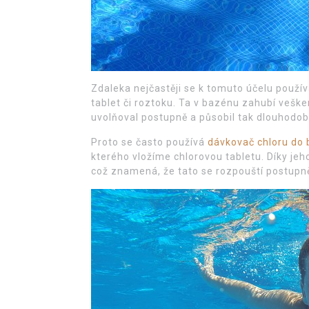
Zdaleka nejčastěji se k tomuto účelu použív
tablet či roztoku. Ta v bazénu zahubí vešk
uvolňoval postupně a působil tak dlouhodob
Proto se často používá
dávkovač chloru do
kterého vložíme chlorovou tabletu. Díky jeh
což znamená, že tato se rozpouští postupn