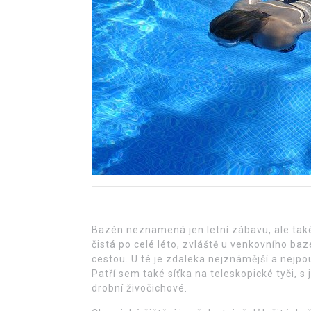
Bazén neznamená jen letní zábavu, ale tak
čistá po celé léto, zvláště u venkovního ba
cestou.
U té je zdaleka nejznámější a nejpou
Patří sem také síťka na teleskopické tyči, s 
drobní živočichové.