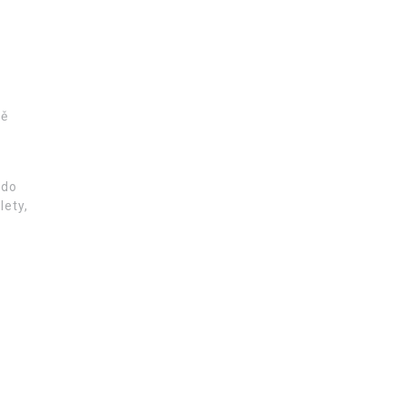
mě
 do
lety,