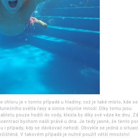
 chloru je v tomto případě u hladiny, což je také místo, kde se
slunečního světla řasy a sinice nejvíce množí. Díky tomu jsou
bletu pouze hodili do vody, klesla by díky své váze ke dnu. Z
ncentraci bychom našli právě u dna. Je tedy jasné, že tento po
 i případy, kdy se dávkovač nehodí. Obvykle se jedná o situaci
nečištěná. V takovém případě je nutné použít větší množství