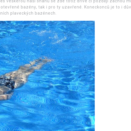
přes veškerou naši snahu se zde totiž dříve či později začnou m
 otevřené bazény, tak i pro ty uzavřené. Koneckonců je to i dů
álních plaveckých bazénech.