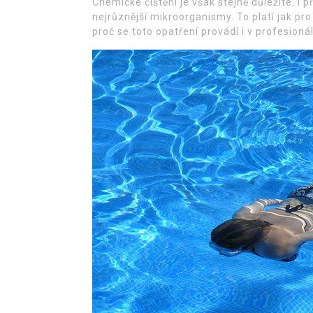
Chemické čištění je však stejně důležité. I 
nejrůznější mikroorganismy. To platí jak pro
proč se toto opatření provádí i v profesion